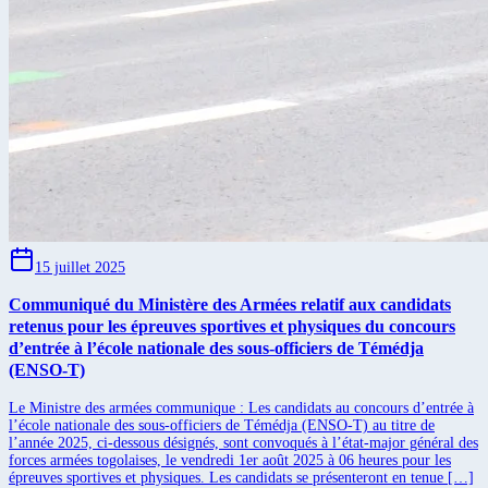
15 juillet 2025
Communiqué du Ministère des Armées relatif aux candidats
retenus pour les épreuves sportives et physiques du concours
d’entrée à l’école nationale des sous-officiers de Témédja
(ENSO-T)
Le Ministre des armées communique : Les candidats au concours d’entrée à
l’école nationale des sous-officiers de Témédja (ENSO-T) au titre de
l’année 2025, ci-dessous désignés, sont convoqués à l’état-major général des
forces armées togolaises, le vendredi 1er août 2025 à 06 heures pour les
épreuves sportives et physiques. Les candidats se présenteront en tenue […]