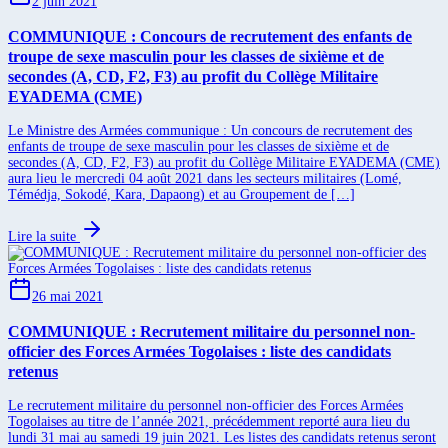
2 juin 2021
COMMUNIQUE : Concours de recrutement des enfants de
troupe de sexe masculin pour les classes de sixième et de
secondes (A, CD, F2, F3) au profit du Collège Militaire
EYADEMA (CME)
Le Ministre des Armées communique : Un concours de recrutement des
enfants de troupe de sexe masculin pour les classes de sixième et de
secondes (A, CD, F2, F3) au profit du Collège Militaire EYADEMA (CME)
aura lieu le mercredi 04 août 2021 dans les secteurs militaires (Lomé,
Témédja, Sokodé, Kara, Dapaong) et au Groupement de […]
Lire la suite
26 mai 2021
COMMUNIQUE : Recrutement militaire du personnel non-
officier des Forces Armées Togolaises : liste des candidats
retenus
Le recrutement militaire du personnel non-officier des Forces Armées
Togolaises au titre de l’année 2021, précédemment reporté aura lieu du
lundi 31 mai au samedi 19 juin 2021. Les listes des candidats retenus seront