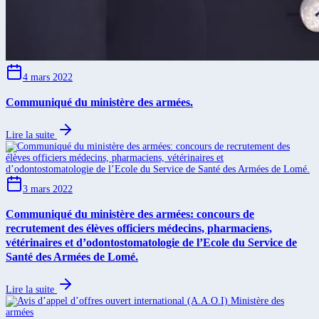
4 mars 2022
Communiqué du ministère des armées.
Lire la suite
3 mars 2022
Communiqué du ministère des armées: concours de
recrutement des élèves officiers médecins, pharmaciens,
vétérinaires et d’odontostomatologie de l’Ecole du Service de
Santé des Armées de Lomé.
Lire la suite